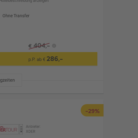
Hotelbeschreibung anzeigen
Ohne Transfer
404,-
€
286,-
p.P. ab €
ugzeiten
-29%
Anbieter:
XDER