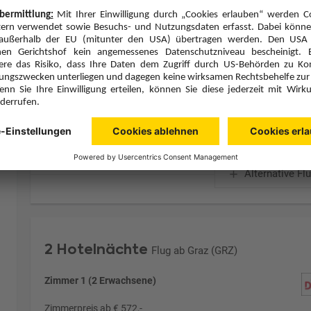
Frühstück (F)
Zimmer & Verpflegung anpassen
Hinflug
Rückflug
Fr., 18.9.26
So., 20.9.26
GRZ
14:50
SHJ
4:50
1 Stopp
1 Stopp
Pegasus Airlines
Details
Pegasus Airlines
Alternative Fl
2 Hotelnächte
Flug ab Graz (GRZ)
Zimmer 1 (2 Erwachsene)
Zimmerpreis ab € 572,-