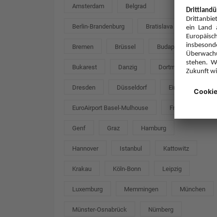
Amsterdam
Belgrad
Berlin-Brandenburg
Bratislava
Bremen
Brüssel
Budapest
Bukarest
Danzig
Dortmund
Dresden
Düsseldorf
Eindhoven
EuroAirport Basel-Mulhouse
Frankfurt
Genf
Graz
Hamburg
Hannover
Istanbul
Kattowitz
Krakau
Köln-Bonn
Leipzig
Luxemburg
Memmingen
München
Münster-Osnabrück
Nürnberg