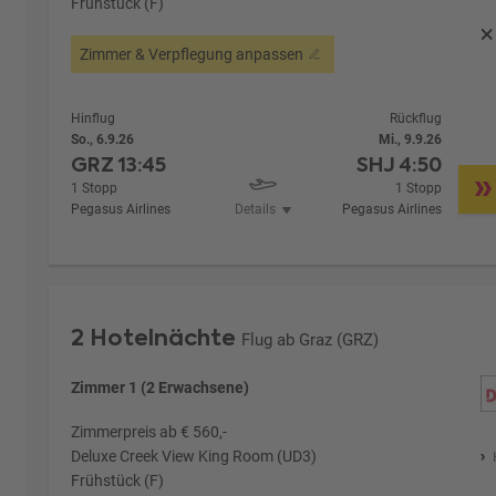
Frühstück (F)
Zimmer & Verpflegung anpassen
Hinflug
Rückflug
So., 6.9.26
Mi., 9.9.26
GRZ
13:45
SHJ
4:50
1 Stopp
1 Stopp
Pegasus Airlines
Details
Pegasus Airlines
2 Hotelnächte
Flug ab Graz (GRZ)
Zimmer 1 (2 Erwachsene)
Zimmerpreis ab € 560,-
Deluxe Creek View King Room (UD3)
Frühstück (F)