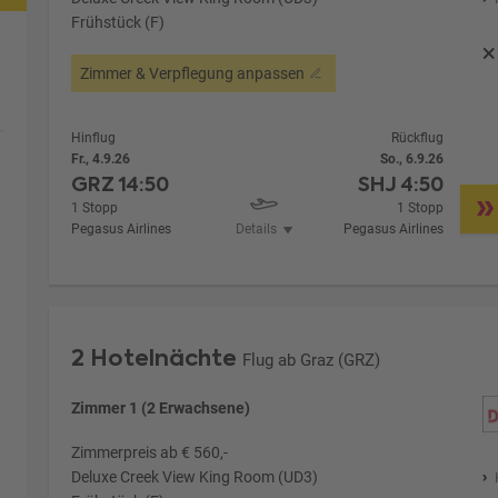
Frühstück (F)
Zimmer & Verpflegung anpassen
Hinflug
Rückflug
Fr., 4.9.26
So., 6.9.26
GRZ
14:50
SHJ
4:50
1 Stopp
1 Stopp
Pegasus Airlines
Details
Pegasus Airlines
2 Hotelnächte
Flug ab Graz (GRZ)
Zimmer 1 (2 Erwachsene)
Zimmerpreis ab € 560,-
Deluxe Creek View King Room (UD3)