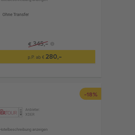
Ohne Transfer
345,-
€
280,-
p.P. ab €
-18%
Anbieter:
XDER
Hotelbeschreibung anzeigen