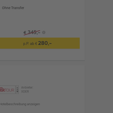
Ohne Transfer
345,-
€
280,-
p.P. ab €
Anbieter:
XDER
Hotelbeschreibung anzeigen