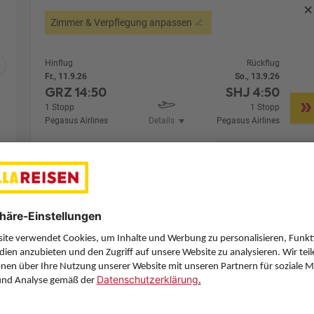
Zimmer & Verpflegung anpassen
Hinflug
Rückflug
Fr., 11.9.26
So., 13.9.26
GRZ
14:50
SHJ
4:50
1 Stopp
1 Stopp
Pegasus Airlines
Details
Pegasus Airlines
Alternative Fl
2 Hotelnächte
Flug ab Graz (GRZ)
Zimmer 1 (2 Erwachsene)
Zimmerpreis ab € 572,-
Deluxe Creek View King Room (UD3)