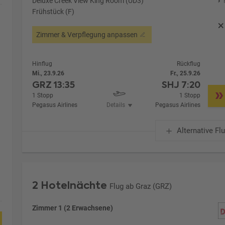
Deluxe Creek View King Room (UD3)
Frühstück (F)
Zimmer & Verpflegung anpassen
Hinflug
Rückflug
Mi., 23.9.26
Fr., 25.9.26
GRZ
13:35
SHJ
7:20
1 Stopp
1 Stopp
Pegasus Airlines
Details
Pegasus Airlines
Alternative Fl
2 Hotelnächte
Flug ab Graz (GRZ)
Zimmer 1 (2 Erwachsene)