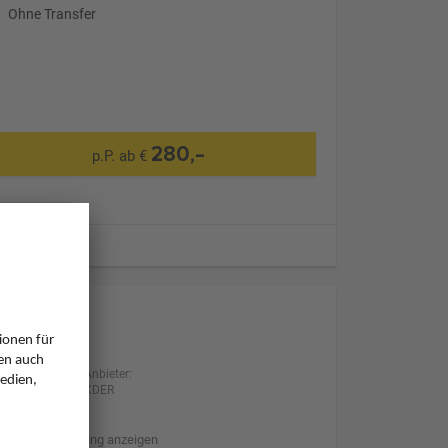
Ohne Transfer
280,-
p.P. ab €
ugzeiten
Anbieter:
XDER
Hotelbeschreibung anzeigen