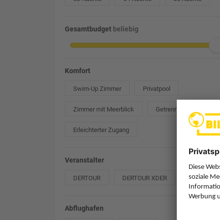
Gesamtbudget
beliebig
Komfort
Swim-Up Zimmer
Privatpool
Zimmer mit Meerblick
Getrennte Betten
Erleichterter Zugang
Veranstalter
DERTOUR
DERTOUR XDER
Meiers
Abflughafen