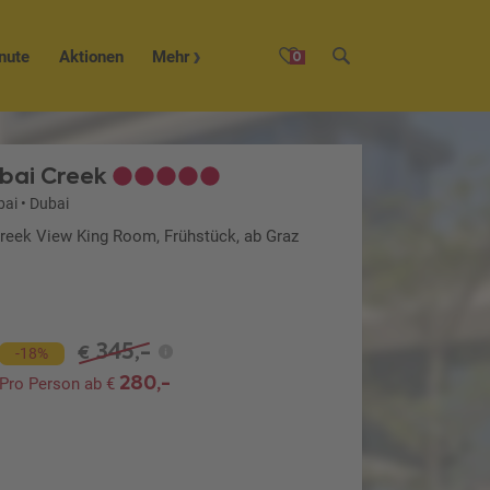
nute
Aktionen
Mehr
0
bai Creek
bai
•
Dubai
Creek View King Room, Frühstück, ab Graz
345,-
€
-18%
280,-
Pro Person ab €