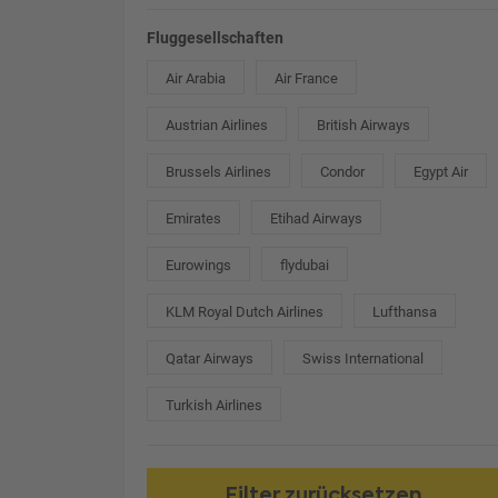
Fluggesellschaften
Air Arabia
Air France
Austrian Airlines
British Airways
Brussels Airlines
Condor
Egypt Air
Emirates
Etihad Airways
Eurowings
flydubai
KLM Royal Dutch Airlines
Lufthansa
Qatar Airways
Swiss International
Turkish Airlines
Filter zurücksetzen