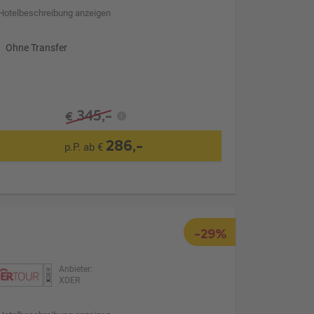
Hotelbeschreibung anzeigen
Ohne Transfer
345,-
€
286,-
p.P. ab €
-29%
Anbieter:
XDER