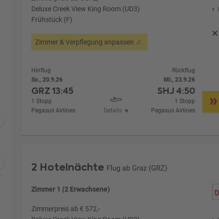
Deluxe Creek View King Room (UD3)
Frühstück (F)
Zimmer & Verpflegung anpassen
Hinflug
Rückflug
So., 20.9.26
Mi., 23.9.26
GRZ
13:45
SHJ
4:50
1 Stopp
1 Stopp
Pegasus Airlines
Details
Pegasus Airlines
2 Hotelnächte
Flug ab Graz (GRZ)
Zimmer 1 (2 Erwachsene)
Zimmerpreis ab € 572,-