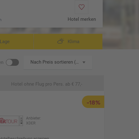
Hotel merken
n
Wohnbeis
Lage
Klima
Nach Preis sortieren (aufsteigend)
en
Hotel ohne Flug
pro Pers. ab € 77,-
-18%
Anbieter:
XDER
Hotelbeschreibung anzeigen