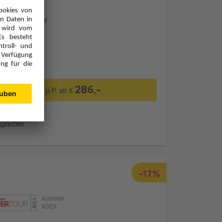
Ohne Transfer
286,-
p.P. ab €
ugzeiten
-17%
Anbieter:
XDER