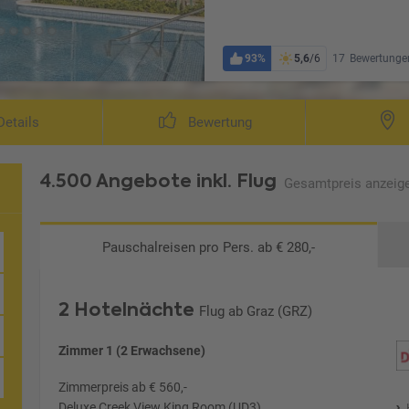
93%
5,6
/6
17
Bewertunge
etails
Bewertung
4.500 Angebote
inkl. Flug
Gesamtpreis
anzeig
Pauschalreisen
pro Pers. ab € 280,-
2 Hotelnächte
Flug ab Graz (GRZ)
Zimmer 1 (2 Erwachsene)
Zimmerpreis ab € 560,-
Deluxe Creek View King Room (UD3)