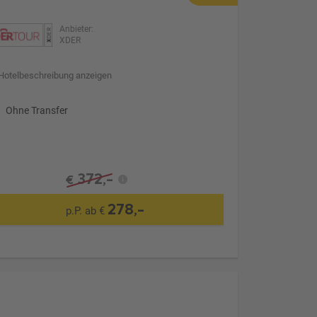
Anbieter:
XDER
Hotelbeschreibung anzeigen
Ohne Transfer
372,-
€
278,-
p.P. ab €