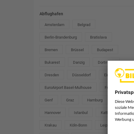
Abflughafen
Amsterdam
Belgrad
Berlin-Brandenburg
Bratislava
Bremen
Brüssel
Budapest
Bukarest
Danzig
Dortmund
Dresden
Düsseldorf
Eindhoven
EuroAirport Basel-Mulhouse
Frankfurt
Genf
Graz
Hamburg
Hannover
Istanbul
Kattowitz
Krakau
Köln-Bonn
Leipzig