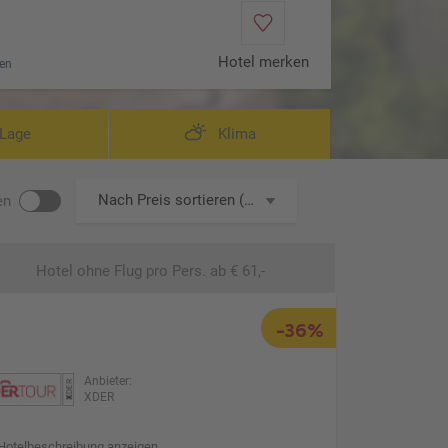
Hotel merken
en
W
Lage
Klima
Nach Preis sortieren (aufsteigend)
en
Hotel ohne Flug
pro Pers. ab € 61,-
-36%
Anbieter:
XDER
Hotelbeschreibung anzeigen