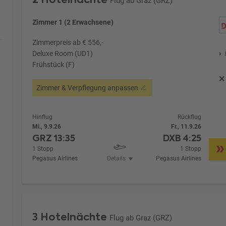
Flug ab Graz (GRZ)
Zimmer 1 (2 Erwachsene)
Zimmerpreis ab € 556,-
Deluxe Room (UD1)
Frühstück (F)
Zimmer & Verpflegung anpassen
Hinflug
Rückflug
Mi., 9.9.26
Fr., 11.9.26
GRZ
13:35
DXB
4:25
1 Stopp
1 Stopp
Pegasus Airlines
Details
Pegasus Airlines
3 Hotelnächte
Flug ab Graz (GRZ)