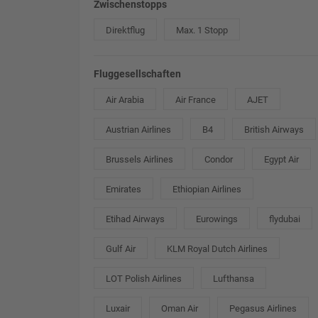
Zwischenstopps
Direktflug
Max. 1 Stopp
Fluggesellschaften
Air Arabia
Air France
AJET
Austrian Airlines
B4
British Airways
Brussels Airlines
Condor
Egypt Air
Emirates
Ethiopian Airlines
Etihad Airways
Eurowings
flydubai
Gulf Air
KLM Royal Dutch Airlines
LOT Polish Airlines
Lufthansa
Luxair
Oman Air
Pegasus Airlines