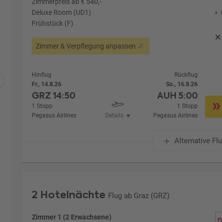
Zimmerpreis ab € 540,-
Deluxe Room (UD1)
Frühstück (F)
Zimmer & Verpflegung anpassen
Hinflug
Rückflug
Fr., 14.8.26
So., 16.8.26
GRZ
14:50
AUH
5:00
1 Stopp
1 Stopp
Pegasus Airlines
Details
Pegasus Airlines
Alternative Fl
2 Hotelnächte
Flug ab Graz (GRZ)
Zimmer 1 (2 Erwachsene)