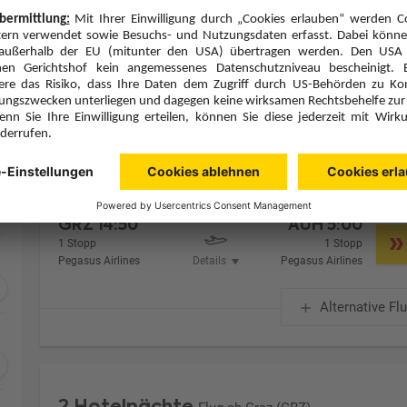
Zimmer 1 (2 Erwachsene)
Zimmerpreis ab € 554,-
Deluxe Room (UD1)
Frühstück (F)
Zimmer & Verpflegung anpassen
Hinflug
Rückflug
Fr., 11.9.26
So., 13.9.26
GRZ
14:50
AUH
5:00
1 Stopp
1 Stopp
Pegasus Airlines
Details
Pegasus Airlines
Alternative Fl
2 Hotelnächte