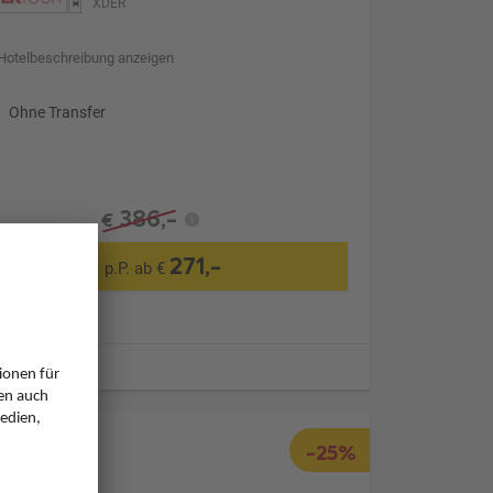
XDER
Hotelbeschreibung anzeigen
Ohne Transfer
386,-
€
271,-
p.P. ab €
ugzeiten
-25%