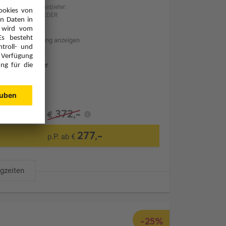
Anbieter:
XDER
Hotelbeschreibung anzeigen
Ohne Transfer
372,-
€
277,-
p.P. ab €
ugzeiten
-25%