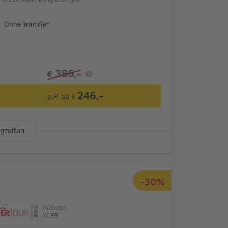
Ohne Transfer
386,-
€
246,-
p.P. ab €
ugzeiten
-30%
Anbieter:
XDER