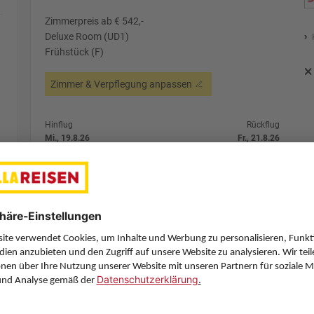
Zimmerpreis ab € 542,-
Deluxe Room (UD1)
Frühstück (F)
Zimmer & Verpflegung anpassen
Hinflug
Rückflug
Mi., 19.8.26
Fr., 21.8.26
GRZ
13:35
DXB
4:25
1 Stopp
1 Stopp
Pegasus Airlines
Details
Pegasus Airlines
Alternative Fl
2 Hotelnächte
Flug ab Graz (GRZ)