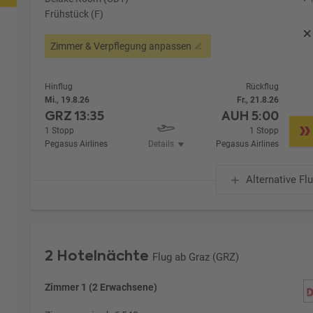
Frühstück (F)
Zimmer & Verpflegung anpassen
Hinflug
Rückflug
Mi., 19.8.26
Fr., 21.8.26
GRZ
13:35
AUH
5:00
1 Stopp
1 Stopp
Pegasus Airlines
Details
Pegasus Airlines
Alternative Fl
2 Hotelnächte
Flug ab Graz (GRZ)
Zimmer 1 (2 Erwachsene)