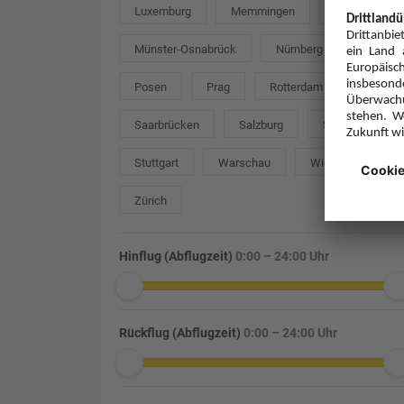
Luxemburg
Memmingen
München
Münster-Osnabrück
Nürnberg
Posen
Prag
Rotterdam
Saarbrücken
Salzburg
Sofia
Stuttgart
Warschau
Wien
Zürich
Hinflug (Abflugzeit)
0:00 – 24:00 Uhr
Rückflug (Abflugzeit)
0:00 – 24:00 Uhr