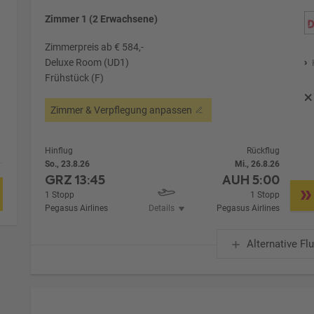
Zimmer 1 (2 Erwachsene)
Zimmerpreis ab € 584,-
Deluxe Room (UD1)
Frühstück (F)
Zimmer & Verpflegung anpassen
Hinflug
Rückflug
So., 23.8.26
Mi., 26.8.26
GRZ
13:45
AUH
5:00
1 Stopp
1 Stopp
Pegasus Airlines
Details
Pegasus Airlines
Alternative Fl