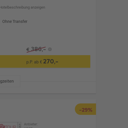
Hotelbeschreibung anzeigen
Ohne Transfer
386,-
€
270,-
p.P. ab €
ugzeiten
-29%
Anbieter: