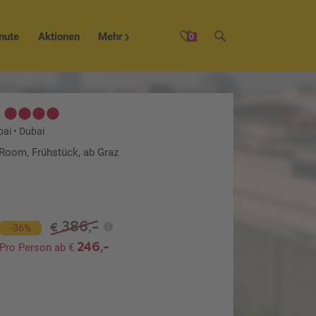
nute
Aktionen
Mehr
0
bai
•
Dubai
 Room, Frühstück, ab Graz
386,-
€
-36%
246,-
Pro Person ab €