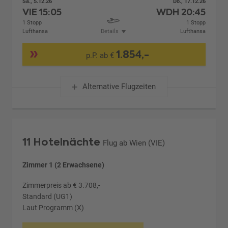
Sa., 5.12.26
Do., 17.12.26
VIE
15:05
WDH
20:45
1 Stopp
1 Stopp
Lufthansa
Details
Lufthansa
1.854,-
p.P. ab €
Alternative Flugzeiten
11 Hotelnächte
Flug ab Wien (VIE)
Zimmer 1 (2 Erwachsene)
Zimmerpreis ab € 3.708,-
Standard (UG1)
Laut Programm (X)