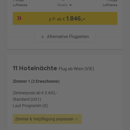
1 Stopp
1 Stopp
Lufthansa
Details
Lufthansa
1.846,-
p.P. ab €
Alternative Flugzeiten
11 Hotelnächte
Flug ab Wien (VIE)
Zimmer 1 (2 Erwachsene)
Zimmerpreis ab € 3.692,-
Standard (UG1)
Laut Programm (X)
Zimmer & Verpflegung anpassen