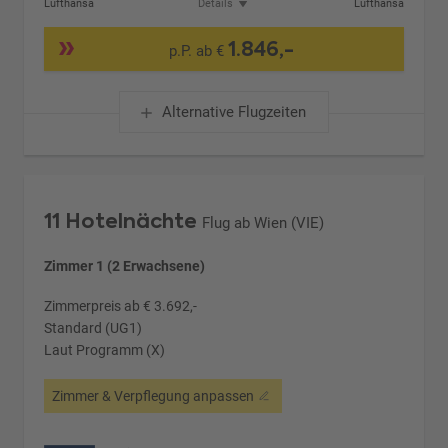
Lufthansa
Details
Lufthansa
1.846,-
p.P. ab €
Alternative Flugzeiten
11 Hotelnächte
Flug ab Wien (VIE)
Zimmer 1 (2 Erwachsene)
Zimmerpreis ab € 3.692,-
Standard (UG1)
Laut Programm (X)
Zimmer & Verpflegung anpassen