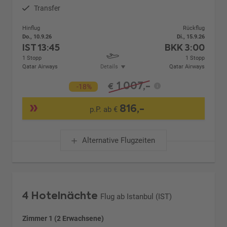
Transfer
Hinflug
Rückflug
Do., 10.9.26
Di., 15.9.26
IST
13:45
BKK
3:00
1 Stopp
1 Stopp
Qatar Airways
Details
Qatar Airways
1.007,-
€
-18%
816,-
p.P. ab €
Alternative Flugzeiten
4 Hotelnächte
Flug ab Istanbul (IST)
Zimmer 1 (2 Erwachsene)