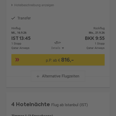
Hotelbeschreibung anzeigen
Transfer
Hinflug
Rückflug
Mi., 16.9.26
Mo., 21.9.26
IST
13:45
BKK
9:55
1 Stopp
1 Stopp
Qatar Airways
Details
Qatar Airways
816,-
p.P. ab €
Alternative Flugzeiten
4 Hotelnächte
Flug ab Istanbul (IST)
Zimmer 1 (2 Erwachsene)