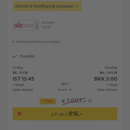
Zimmer & Verpflegung anpassen
Anbieter:
XDER
Hotelbeschreibung anzeigen
Transfer
Hinflug
Rückflug
Mi., 9.9.26
Mo., 14.9.26
IST
13:45
BKK
3:00
1 Stopp
1 Stopp
Qatar Airways
Details
Qatar Airways
1.007,-
€
-18%
816,-
p.P. ab €