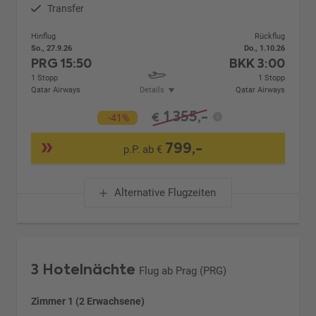
Transfer
Hinflug
Rückflug
So., 27.9.26
Do., 1.10.26
PRG
15:50
BKK
3:00
1 Stopp
1 Stopp
Qatar Airways
Details
Qatar Airways
1.355,-
€
-41%
799,-
p.P. ab €
Alternative Flugzeiten
3 Hotelnächte
Flug ab Prag (PRG)
Zimmer 1 (2 Erwachsene)