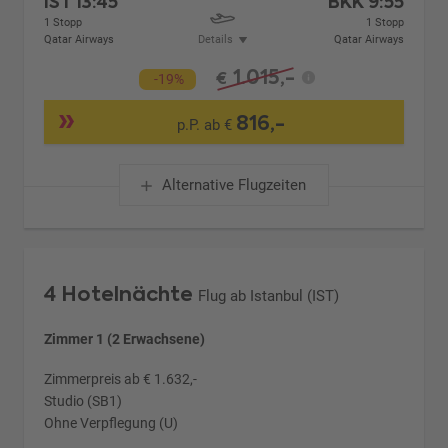
IST
13:45
BKK
9:55
1 Stopp
1 Stopp
Qatar Airways
Details
Qatar Airways
1.015,-
€
-19%
816,-
p.P. ab €
Alternative Flugzeiten
4 Hotelnächte
Flug ab Istanbul (IST)
Zimmer 1 (2 Erwachsene)
Zimmerpreis ab € 1.632,-
Studio (SB1)
Ohne Verpflegung (U)