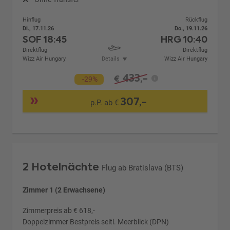
Hinflug
Rückflug
Di., 17.11.26
Do., 19.11.26
SOF
18:45
HRG
10:40
Direktflug
Direktflug
Wizz Air Hungary
Details
Wizz Air Hungary
433,-
€
-29%
307,-
p.P. ab €
2 Hotelnächte
Flug ab Bratislava (BTS)
Zimmer 1 (2 Erwachsene)
Zimmerpreis ab € 618,-
Doppelzimmer Bestpreis seitl. Meerblick (DPN)