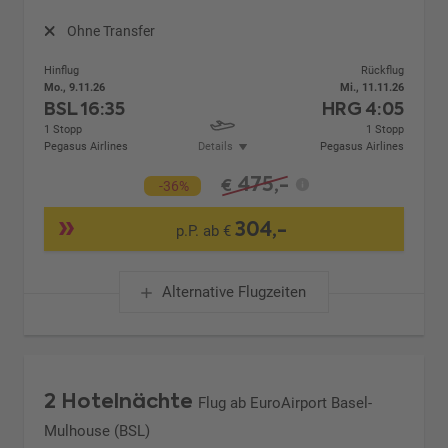
Ohne Transfer
Hinflug
Rückflug
Mo., 9.11.26
Mi., 11.11.26
BSL
16:35
HRG
4:05
1 Stopp
1 Stopp
Pegasus Airlines
Details
Pegasus Airlines
475,-
€
-36%
304,-
p.P. ab €
Alternative Flugzeiten
2 Hotelnächte
Flug ab EuroAirport Basel-
Mulhouse (BSL)