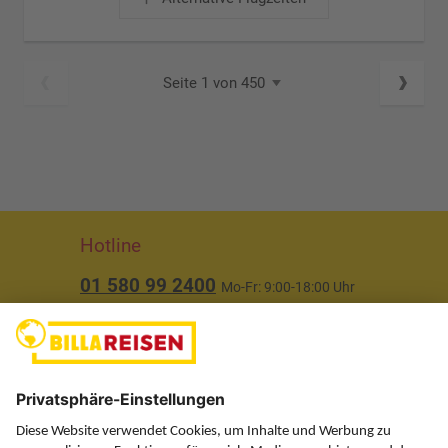
Seite 1 von 450
Hotline
01 580 99 2400
Mo-Fr: 9:00-18:00 Uhr
(ausgenommen Feiertage)
Über uns
Service