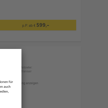
599,-
p.P. ab €
Anbieter:
Transair
Hotelbeschreibung anzeigen
Transfer