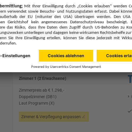
Hinflug
Rückflug
Sa., 5.12.26
So., 13.12.26
MUC
13:10
AYT
10:50
Direktflug
Direktflug
Sun Express
Details
Sun Express
8 Hotelnächte
Flug ab Wien (VIE)
Zimmer 1 (2 Erwachsene)
Zimmerpreis ab € 1.298,-
Doppelzimmer (DB1)
Laut Programm (X)
Zimmer & Verpflegung anpassen