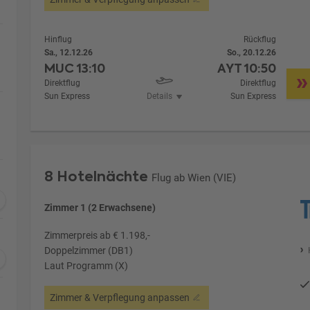
Hinflug
Rückflug
Sa., 12.12.26
So., 20.12.26
MUC
13:10
AYT
10:50
Direktflug
Direktflug
Sun Express
Details
Sun Express
8 Hotelnächte
Flug ab Wien (VIE)
Zimmer 1 (2 Erwachsene)
Zimmerpreis ab € 1.198,-
Doppelzimmer (DB1)
Laut Programm (X)
Zimmer & Verpflegung anpassen