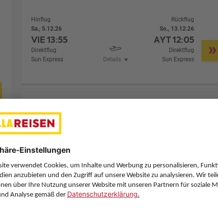
Hinflug
Rückflug
Sa., 5.12.26
So., 13.12.26
VIE
13:55
AYT
12:05
Direktflug
Direktflug
Sun Express
Details
Sun Express
8 Hotelnächte
Flug ab München (MUC)
Zimmer 1 (2 Erwachsene)
Zimmerpreis ab € 1.198,-
Doppelzimmer (DB1)
Laut Programm (X)
Zimmer & Verpflegung anpassen