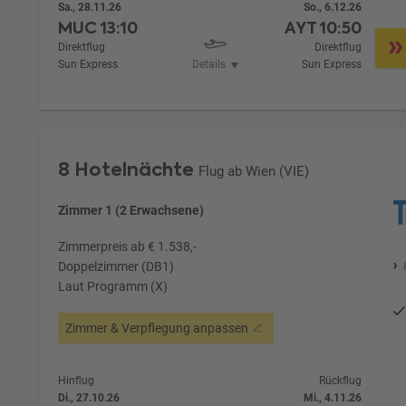
Sa., 28.11.26
So., 6.12.26
MUC
13:10
AYT
10:50
Direktflug
Direktflug
Sun Express
Details
Sun Express
8 Hotelnächte
Flug ab Wien (VIE)
Zimmer 1 (2 Erwachsene)
Zimmerpreis ab € 1.538,-
Doppelzimmer (DB1)
Laut Programm (X)
Zimmer & Verpflegung anpassen
Hinflug
Rückflug
Di., 27.10.26
Mi., 4.11.26