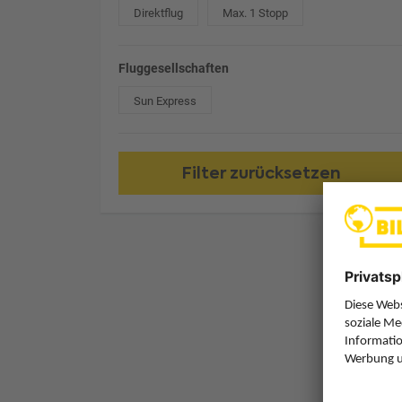
Direktflug
Max. 1 Stopp
Fluggesellschaften
Sun Express
Filter zurücksetzen