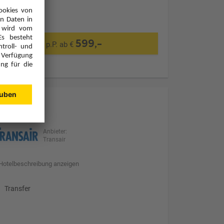
599,-
p.P. ab €
Anbieter:
Transair
Hotelbeschreibung anzeigen
Transfer