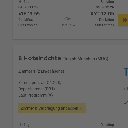
Hinflug
Rückflug
Sa., 28.11.26
So., 6.12.26
VIE
13:55
AYT
12:05
Direktflug
Direktflug
Sun Express
Details
Sun Express
8 Hotelnächte
Flug ab München (MUC)
Zimmer 1 (2 Erwachsene)
Zimmerpreis ab € 1.298,-
Doppelzimmer (DB1)
Laut Programm (X)
Zimmer & Verpflegung anpassen
Hinflug
Rückflug