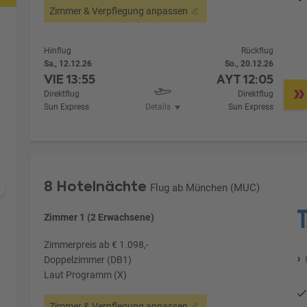
Zimmer & Verpflegung anpassen
Hinflug
Rückflug
Sa., 12.12.26
So., 20.12.26
VIE
13:55
AYT
12:05
Direktflug
Direktflug
Sun Express
Details
Sun Express
8 Hotelnächte
Flug ab München (MUC)
Zimmer 1 (2 Erwachsene)
Zimmerpreis ab € 1.098,-
Doppelzimmer (DB1)
Laut Programm (X)
Zimmer & Verpflegung anpassen