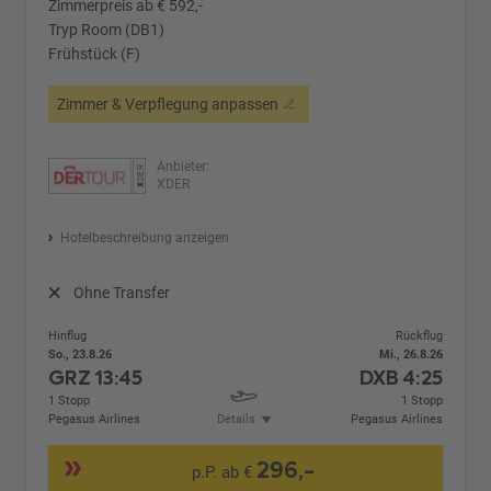
Zimmerpreis ab € 592,-
Tryp Room (DB1)
Frühstück (F)
Zimmer & Verpflegung anpassen
Anbieter:
XDER
Hotelbeschreibung anzeigen
Ohne Transfer
Hinflug
Rückflug
So., 23.8.26
Mi., 26.8.26
GRZ
13:45
DXB
4:25
1 Stopp
1 Stopp
Pegasus Airlines
Details
Pegasus Airlines
296,-
p.P. ab €