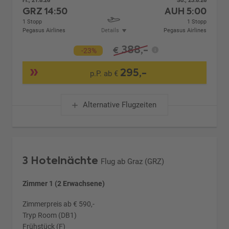
Fr., 21.8.26
So., 23.8.26
GRZ
14:50
AUH
5:00
1 Stopp
1 Stopp
Pegasus Airlines
Details
Pegasus Airlines
388,-
€
-23%
295,-
p.P. ab €
Alternative Flugzeiten
3 Hotelnächte
Flug ab Graz (GRZ)
Zimmer 1 (2 Erwachsene)
Zimmerpreis ab € 590,-
Tryp Room (DB1)
Frühstück (F)