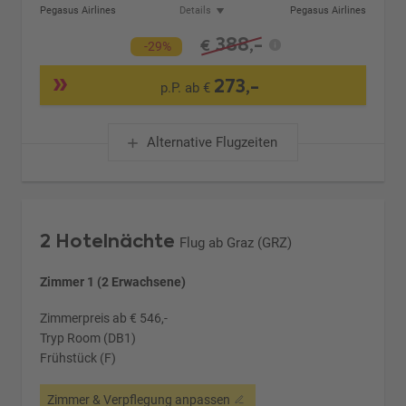
Pegasus Airlines
Details
Pegasus Airlines
388,-
€
-29%
273,-
p.P. ab €
Alternative Flugzeiten
2 Hotelnächte
Flug ab Graz (GRZ)
Zimmer 1 (2 Erwachsene)
Zimmerpreis ab € 546,-
Tryp Room (DB1)
Frühstück (F)
Zimmer & Verpflegung anpassen