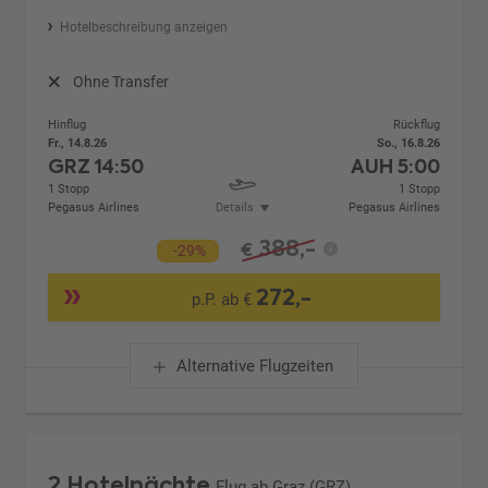
Hotelbeschreibung anzeigen
Ohne Transfer
Hinflug
Rückflug
Fr., 14.8.26
So., 16.8.26
GRZ
14:50
AUH
5:00
1 Stopp
1 Stopp
Pegasus Airlines
Details
Pegasus Airlines
388,-
€
-29%
272,-
p.P. ab €
Alternative Flugzeiten
2 Hotelnächte
Flug ab Graz (GRZ)