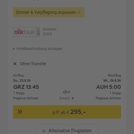
Zimmer & Verpflegung anpassen
Anbieter:
XDER
Hotelbeschreibung anzeigen
Ohne Transfer
Hinflug
Rückflug
So., 23.8.26
Mi., 26.8.26
GRZ
13:45
AUH
5:00
1 Stopp
1 Stopp
Pegasus Airlines
Details
Pegasus Airlines
295,-
p.P. ab €
Alternative Flugzeiten